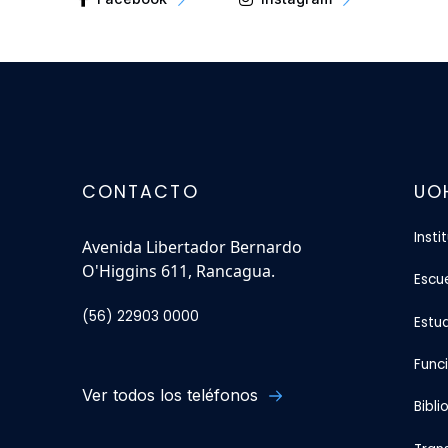
CONTACTO
UO
Insti
Avenida Libertador Bernardo
O'Higgins 611, Rancagua.
Escu
(56) 22903 0000
Estu
Func
Ver todos los teléfonos
Bibli