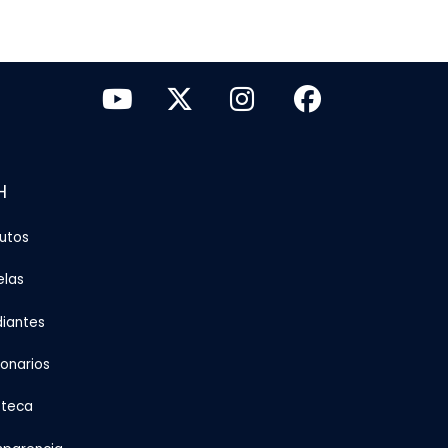
H
tutos
elas
diantes
ionarios
oteca