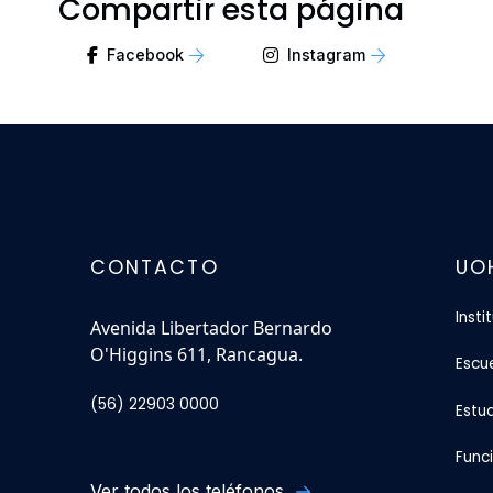
Compartir esta página
Facebook
Instagram
CONTACTO
UO
Insti
Avenida Libertador Bernardo
O'Higgins 611, Rancagua.
Escu
(56) 22903 0000
Estu
Func
Ver todos los teléfonos