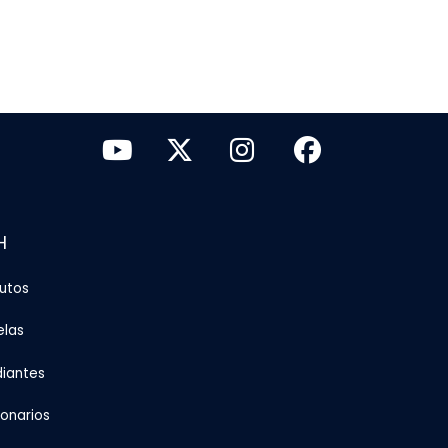
H
tutos
elas
diantes
ionarios