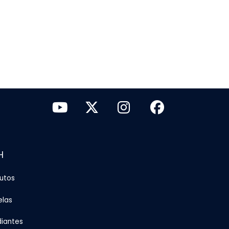
H
tutos
elas
diantes