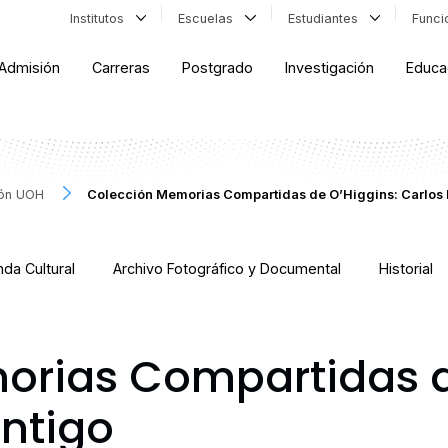
Institutos
Escuelas
Estudiantes
Func
Admisión
Carreras
Postgrado
Investigación
Educa
ión UOH
Colección Memorias Compartidas de O’Higgins: Carlos 
da Cultural
Archivo Fotográfico y Documental
Historial
orias Compartidas d
ontigo