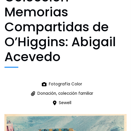
Agenda Cultural
Memorias
Compartidas de
Archivo Fotográfico y Documental
O’Higgins: Abigail
Historial
Acevedo
Contacto
Fotografía Color
Donación, colección familiar
Sewell