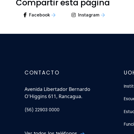
Compartir esta página
Facebook
Instagram
CONTACTO
UO
Insti
Avenida Libertador Bernardo
O'Higgins 611, Rancagua.
Escu
(56) 22903 0000
Estu
Func
Ver todos los teléfonos