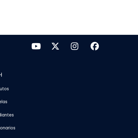
H
tutos
elas
diantes
ionarios