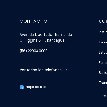
CONTACTO
UO
Insti
Avenida Libertador Bernardo
O'Higgins 611, Rancagua.
Escu
(56) 22903 0000
Estu
Func
Ver todos los teléfonos
Bibli
Tran
Mapa del sitio
TRA