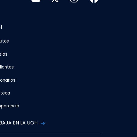
H
tutos
elas
diantes
ionarios
oteca
sparencia
BAJA EN LA UOH