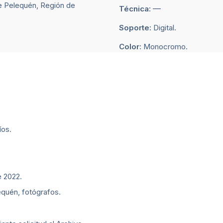
de Pelequén, Región de
—
Técnica:
Soporte:
Digital.
Color:
Monocromo.
íos.
e 2022.
equén, fotógrafos.