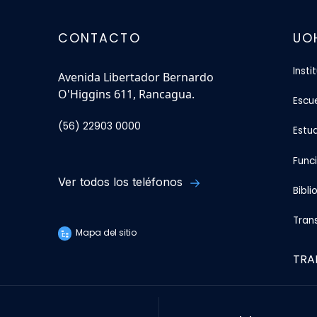
CONTACTO
UO
Insti
Avenida Libertador Bernardo
O'Higgins 611, Rancagua.
Escu
(56) 22903 0000
Estu
Func
Ver todos los teléfonos
Bibli
Tran
Mapa del sitio
TRA