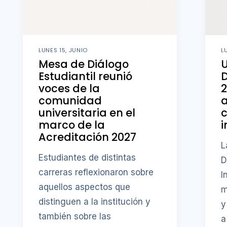
LUNES 15, JUNIO
L
Mesa de Diálogo
U
Estudiantil reunió
D
voces de la
comunidad
a
universitaria en el
c
marco de la
i
Acreditación 2027
L
Estudiantes de distintas
D
carreras reflexionaron sobre
I
aquellos aspectos que
m
distinguen a la institución y
y
también sobre las
a