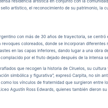
nsa residencia artística en conjunto con la comunidad l
ello artístico, el reconocimiento de su patrimonio, la cu
 argentino con más de 30 años de trayectoria, se centró 
n revoques coloreados, donde se incorporan diferentes r
rastes en las capas inferiores, dando lugar a una obra d
 complacido por el fruto dejado después de la intensa 
afiados que recogen la historia de Ciruelos, su cultur
ción simbólica y figurativa”, expresó Carpita, no sin ant
 como los vínculos de fraternidad que surgieron entre lo
 Liceo Agustín Ross Edwards, quienes también dieron su 