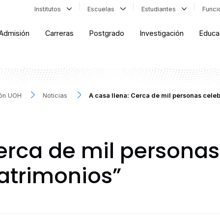
Institutos
Escuelas
Estudiantes
Func
Admisión
Carreras
Postgrado
Investigación
Educa
ión UOH
Noticias
A casa llena: Cerca de mil personas celeb
erca de mil personas
Patrimonios”