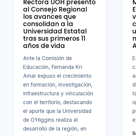
Rectora UOH presentó
al Consejo Regional
E
los avances que
v
consolidan a la
Universidad Estatal
u
tras sus primeros 11
años de vida
A
Ante la Comisión de
E
Educación, Fernanda Kri
c
Amar expuso el crecimiento
a
en formación, investigación,
d
infraestructura y vinculación
t
con el territorio, destacando
o
el aporte que la Universidad
p
de O’Higgins realiza al
e
desarrollo de la región, en
S