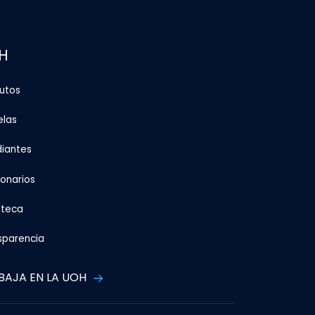
H
tutos
elas
diantes
ionarios
oteca
sparencia
BAJA EN LA UOH