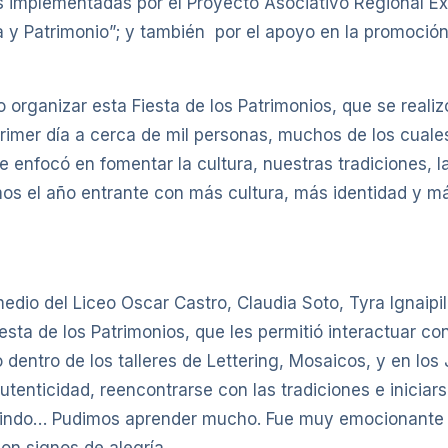
las implementadas por el Proyecto Asociativo Regional E
a y Patrimonio”; y también por el apoyo en la promoción
rganizar esta Fiesta de los Patrimonios, que se realiz
rimer día a cerca de mil personas, muchos de los cuale
 enfocó en fomentar la cultura, nuestras tradiciones, la 
emos el año entrante con más cultura, más identidad y 
medio del Liceo Oscar Castro, Claudia Soto, Tyra Ignaipi
sta de los Patrimonios, que les permitió interactuar con
entro de los talleres de Lettering, Mosaicos, y en los 
autenticidad, reencontrarse con las tradiciones e iniciar
 lindo… Pudimos aprender mucho. Fue muy emocionante es