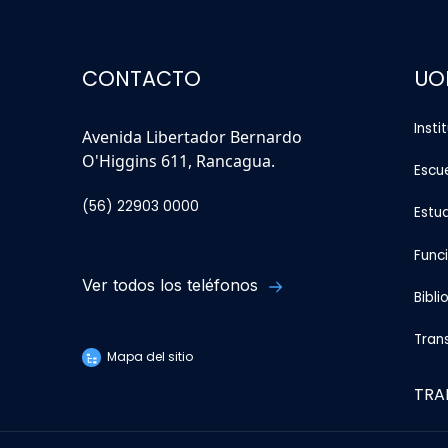
CONTACTO
UO
Insti
Avenida Libertador Bernardo
O'Higgins 611, Rancagua.
Escu
(56) 22903 0000
Estu
Func
Ver todos los teléfonos
Bibli
Tran
Mapa del sitio
TRA