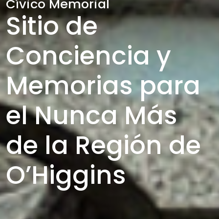
Cívico Memorial
Sitio de
Conciencia y
Memorias para
el Nunca Más
de la Región de
O’Higgins