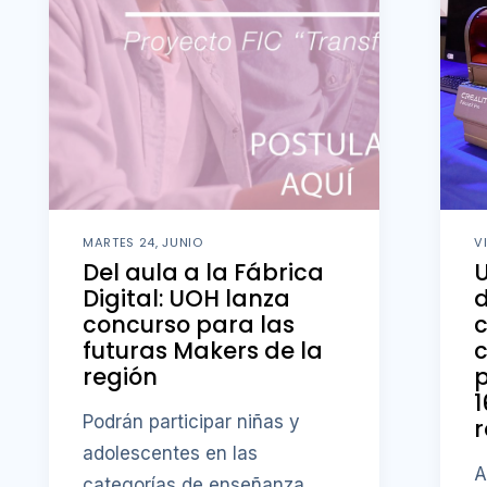
MARTES 24, JUNIO
V
Del aula a la Fábrica
U
Digital: UOH lanza
concurso para las
futuras Makers de la
c
región
p
1
Podrán participar niñas y
r
adolescentes en las
A
categorías de enseñanza