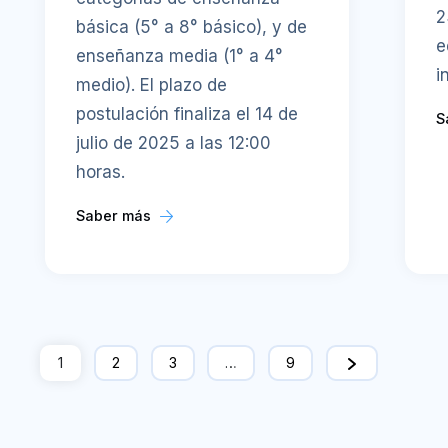
2
básica (5° a 8° básico), y de
e
enseñanza media (1° a 4°
i
medio). El plazo de
postulación finaliza el 14 de
S
julio de 2025 a las 12:00
horas.
Saber más
1
2
3
…
9