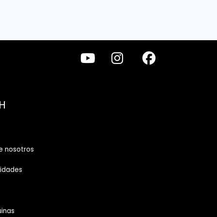
H
e nosotros
vidades
inas