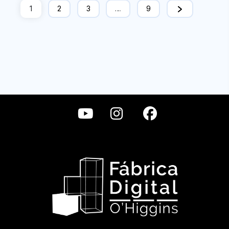
1
2
3
…
9