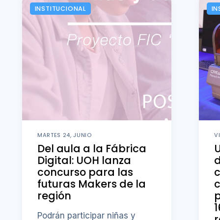
INSTITUCIONAL
IN
MARTES 24, JUNIO
V
Del aula a la Fábrica
U
Digital: UOH lanza
concurso para las
futuras Makers de la
c
región
p
1
Podrán participar niñas y
r