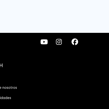
H
e nosotros
vidades