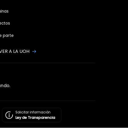
inas
ectos
e parte
VER A LA UOH
ando.
Solicitar información
Ley de Transparencia