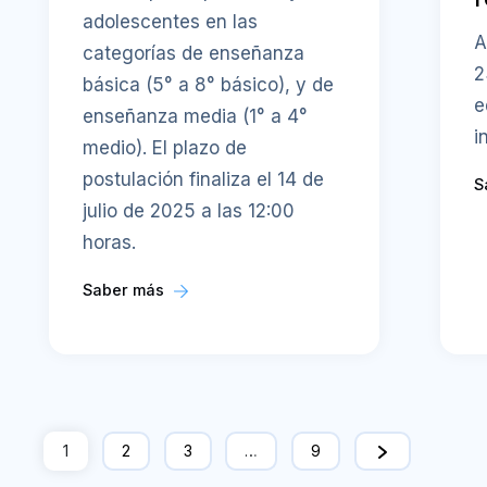
adolescentes en las
A
categorías de enseñanza
2
básica (5° a 8° básico), y de
e
enseñanza media (1° a 4°
i
medio). El plazo de
postulación finaliza el 14 de
S
julio de 2025 a las 12:00
horas.
Saber más
1
2
3
…
9