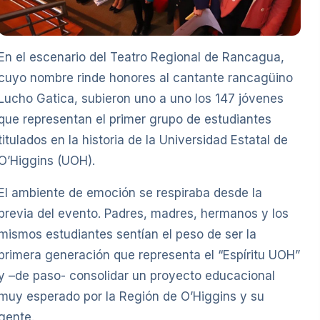
En el escenario del Teatro Regional de Rancagua,
cuyo nombre rinde honores al cantante rancagüino
Lucho Gatica, subieron uno a uno los 147 jóvenes
que representan el primer grupo de estudiantes
titulados en la historia de la Universidad Estatal de
O’Higgins (UOH).
El ambiente de emoción se respiraba desde la
previa del evento. Padres, madres, hermanos y los
mismos estudiantes sentían el peso de ser la
primera generación que representa el “Espíritu UOH”
y –de paso- consolidar un proyecto educacional
muy esperado por la Región de O’Higgins y su
gente.