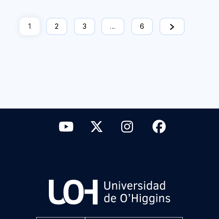
1
2
3
…
6