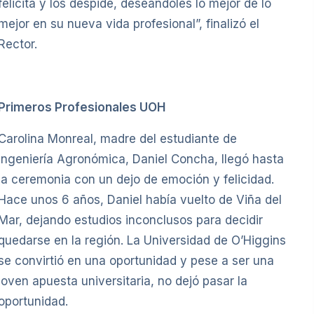
felicita y los despide, deseándoles lo mejor de lo
mejor en su nueva vida profesional”, finalizó el
Rector.
Primeros Profesionales UOH
Carolina Monreal, madre del estudiante de
Ingeniería Agronómica, Daniel Concha, llegó hasta
la ceremonia con un dejo de emoción y felicidad.
Hace unos 6 años, Daniel había vuelto de Viña del
Mar, dejando estudios inconclusos para decidir
quedarse en la región. La Universidad de O’Higgins
se convirtió en una oportunidad y pese a ser una
joven apuesta universitaria, no dejó pasar la
oportunidad.