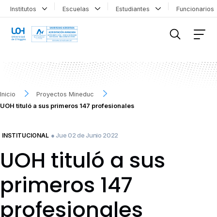
Institutos
Escuelas
Estudiantes
Funcionario
FILTRAR INFORMACIÓN
Inicio
Proyectos Mineduc
UOH tituló a sus primeros 147 profesionales
● Jue 02 de Junio 2022
INSTITUCIONAL
UOH tituló a sus
primeros 147
profesionales